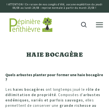
! ATTENTION ! En raison de nos congés d'été, aucune expédition du jeudi
06/08 au lundi 24/08 : reprise normale à partir du mardi 25/08 !
Accueil
Recherche
Disponibilité
HAIE BOCAGÈRE
Climat
Terrain
Quels arbustes planter pour former une haie bocagère
?
Les
haies bocagères
ont longtemps joué le
rôle de
Exposition
délimitation de propriété
. Composées d'
arbustes
endémiques, variés et parfois sauvages
, elles
permettent de conserver une
grande richesse au
Hauteur (développement à l'âge adulte)