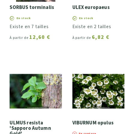
SORBUS torminalis
ULEX europaeus
En stock
En stock
Existe en 7 tailles
Existe en 2 tailles
12,60 €
6,82 €
À partir de
À partir de
ULMUS resista
VIBURNUM opulus
'Sapporo Autumn
Gold'
En rupture