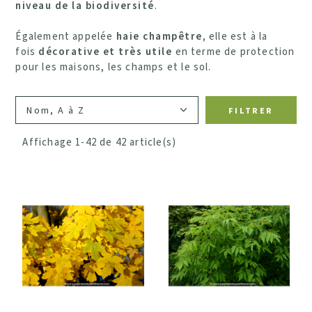
niveau de la biodiversité
.
Également appelée
haie champêtre
, elle est à la
Largeur (développement à l'âge adulte)
fois
décorative et très utile
en terme de protection
pour les maisons, les champs et le sol.
Intérêt saisonnier (fleurs, fruits, feuillage ou
tronc)
FILTRER
a - Printanier
Affichage 1-42 de 42 article(s)
b - Estival
c - Automnal
d - Hivernal
Couleurs