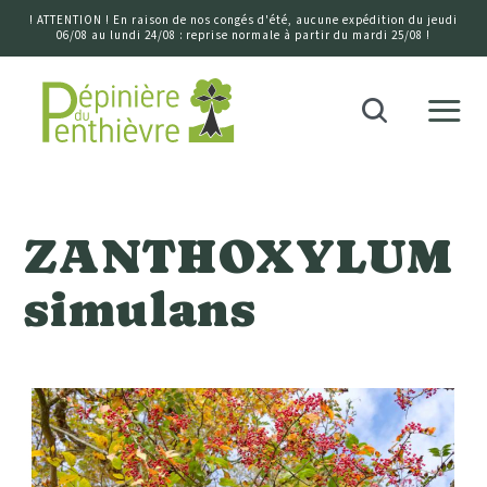
! ATTENTION ! En raison de nos congés d'été, aucune expédition du jeudi
06/08 au lundi 24/08 : reprise normale à partir du mardi 25/08 !
Accueil
Recherche
ZANTHOXYLUM
simulans