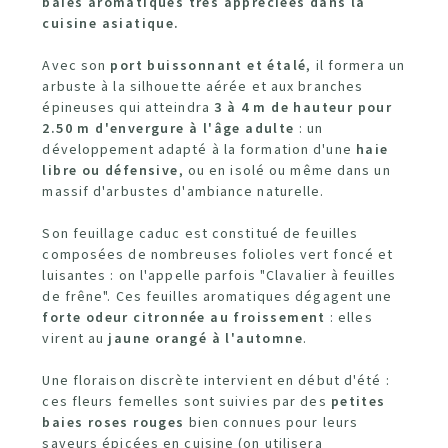
baies aromatiques très appréciées dans la
cuisine asiatique.
Avec son
port buissonnant et étalé
, il formera un
arbuste à la silhouette aérée et aux branches
épineuses qui atteindra
3 à 4 m de hauteur pour
2.50 m d'envergure à l'âge adulte
: un
développement adapté à la formation d'une
haie
libre ou défensive
, ou en isolé ou même dans un
massif d'arbustes d'ambiance naturelle.
Son feuillage caduc est constitué de feuilles
composées de nombreuses folioles vert foncé et
luisantes : on l'appelle parfois "Clavalier à feuilles
de frêne". Ces feuilles aromatiques dégagent une
forte odeur citronnée au froissement
: elles
virent au
jaune orangé à l'automne
.
Une floraison discrète intervient en début d'été :
ces fleurs femelles sont suivies par des
petites
baies roses rouges
bien connues pour leurs
saveurs épicées en cuisine (on utilisera