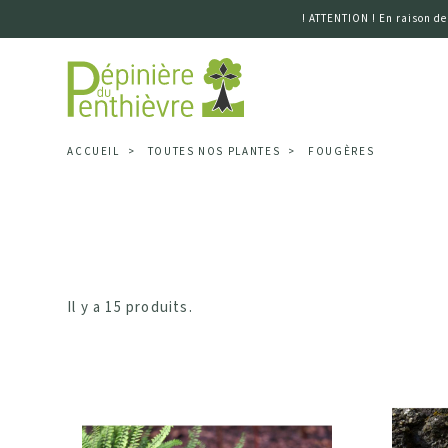
! ATTENTION ! En raison de
Accueil
ACCUEIL
TOUTES NOS PLANTES
FOUGÈRES
Disponibilité
Climat
Il y a 15 produits.
Terrain
Exposition