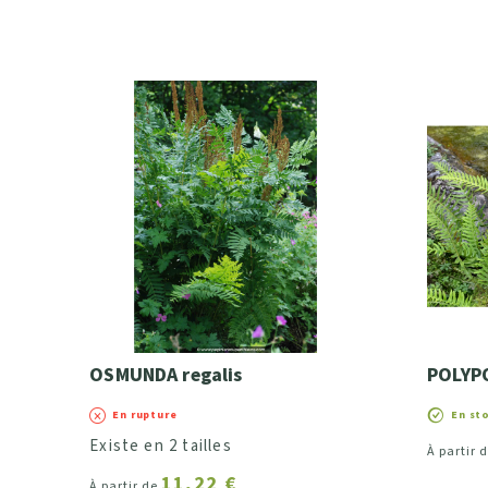
OSMUNDA regalis
POLYP
En rupture
En st
Existe en 2 tailles
À partir 
11,22 €
À partir de