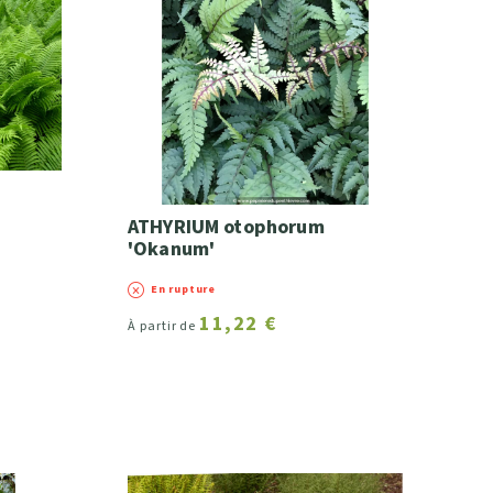
ATHYRIUM otophorum
'Okanum'
En rupture
11,22 €
À partir de