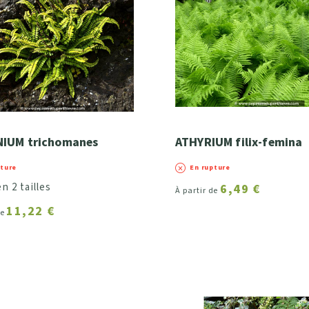
u tronc)
NIUM trichomanes
ATHYRIUM filix-femina
pture
En rupture
n 2 tailles
6,49 €
À partir de
11,22 €
de