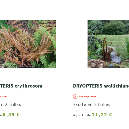
ERIS erythrosora
DRYOPTERIS wallichian
pture
En rupture
n 2 tailles
Existe en 2 tailles
6,49 €
11,22 €
de
À partir de