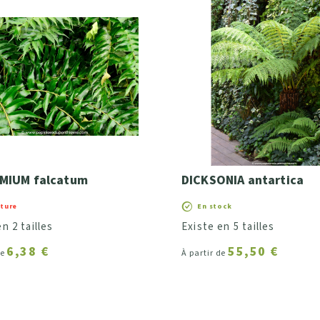
MIUM falcatum
DICKSONIA antartica
pture
En stock
n 2 tailles
Existe en 5 tailles
6,38 €
55,50 €
de
À partir de