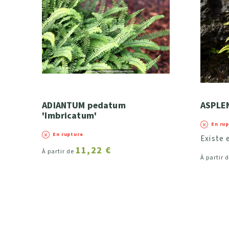
Hauteur (développement à l'âge adulte)
Largeur (développement à l'âge adulte)
Intérêt saisonnier (fleurs, fruits, feuillage o
a - Printanier
ADIANTUM pedatum
ASPLE
b - Estival
'Imbricatum'
c - Automnal
En ru
En rupture
d - Hivernal
Existe e
11,22 €
À partir de
À partir 
Couleurs