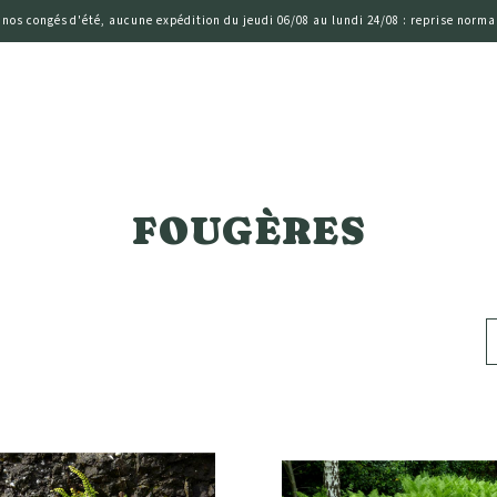
 nos congés d'été, aucune expédition du jeudi 06/08 au lundi 24/08 : reprise normal
FOUGÈRES