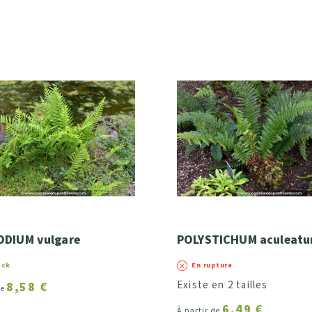
ODIUM vulgare
POLYSTICHUM aculeat
ock
En rupture
Existe en 2 tailles
8,58 €
de
6,49 €
À partir de