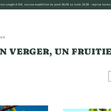
 nos congés d'été, aucune expédition du jeudi 06/08 au lundi 24/08 : reprise normal
IER
N VERGER, UN FRUITI