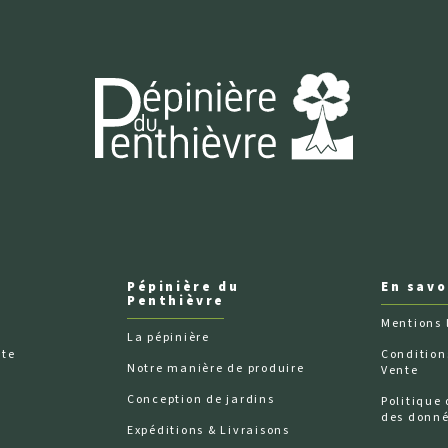
Pépinière du
En savo
Penthièvre
Mentions 
La pépinière
nte
Condition
Notre manière de produire
Vente
n
Conception de jardins
Politique 
des donn
Expéditions & Livraisons