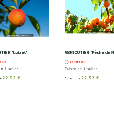
u tronc)
TIER 'Luizet'
ABRICOTIER 'Pêche de 
pture
En rupture
n 3 tailles
Existe en 3 tailles
22,52 €
22,52 €
de
À partir de