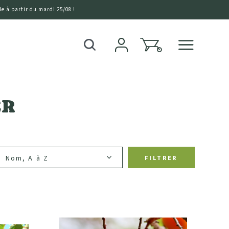
e à partir du mardi 25/08 !
0
Recherche
ER
FILTRER