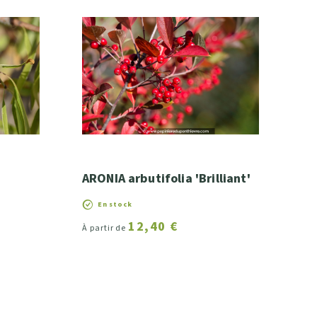
ARONIA arbutifolia 'Brilliant'
En stock
12,40 €
À partir de