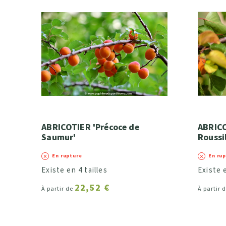
ABRICOTIER 'Précoce de
ABRICO
Saumur'
Roussi
En rupture
En ru
Existe en 4 tailles
Existe e
22,52 €
À partir de
À partir 