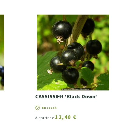
CASSISSIER 'Black Down'
En stock
12,40 €
À partir de