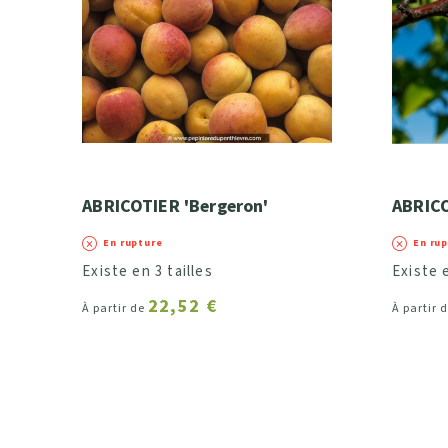
Hauteur (développement à l'âge adulte)
Largeur (développement à l'âge adulte)
Intérêt saisonnier (fleurs, fruits, feuillage o
a - Printanier
ABRICOTIER 'Bergeron'
ABRICO
b - Estival
c - Automnal
En rupture
En ru
d - Hivernal
Existe en 3 tailles
Existe e
22,52 €
À partir de
À partir 
Couleurs