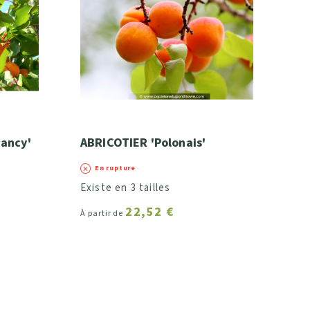
Nancy'
ABRICOTIER 'Polonais'
En rupture
Existe en 3 tailles
22,52 €
À partir de