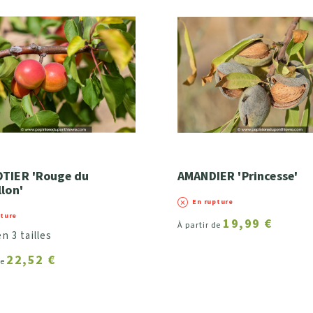
TIER 'Rouge du
AMANDIER 'Princesse'
llon'
En rupture
pture
19,99 €
À partir de
n 3 tailles
22,52 €
de