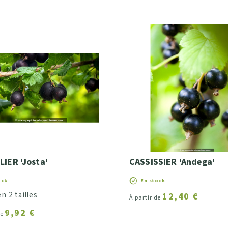
LIER 'Josta'
CASSISSIER 'Andega'
ock
En stock
n 2 tailles
12,40 €
À partir de
9,92 €
de