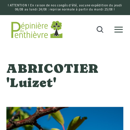
! ATTENTION ! En raison de nos congés d'été, aucune expédition du jeudi
06/08 au lundi 24/08 : reprise normale à partir du mardi 25/08 !
Accueil
Recherche
ABRICOTIER
'Luizet'