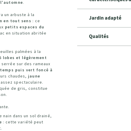
 l'automne
.
ra un arbuste à la
Jardin adapté
m en tout sens
: ce
aux
petits espaces du
bac en situation abritée
Qualités
euilles palmées à la
5 lobes et légèrement
s serrée sur des rameaux
ntemps puis vert foncé à
eurs chaudes,
jaune
 assez spectaculaire.
rquée de gris, constitue
son.
ante.
le nain dans un sol drainé,
ée
: cette variété peut
t.