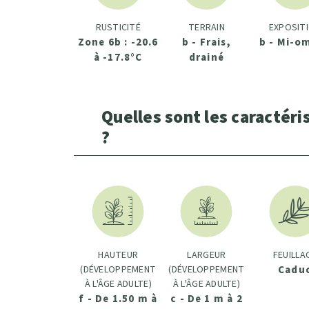
RUSTICITÉ
TERRAIN
EXPOSIT
Zone 6b : -20.6
b - Frais,
b - Mi-o
à -17.8°C
drainé
Quelles sont les caractéri
?
HAUTEUR
LARGEUR
FEUILLA
(DÉVELOPPEMENT
(DÉVELOPPEMENT
Cadu
À L'ÂGE ADULTE)
À L'ÂGE ADULTE)
f - De 1.50 m à
c - De 1 m à 2