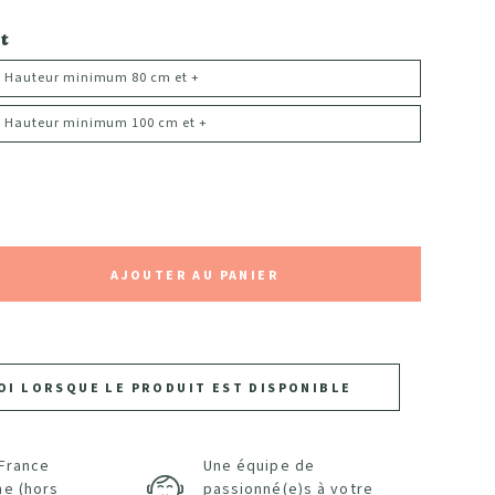
t
 - Hauteur minimum 80 cm et +
 - Hauteur minimum 100 cm et +
AJOUTER AU PANIER
OI LORSQUE LE PRODUIT EST DISPONIBLE
 France
Une équipe de
ne (hors
passionné(e)s à votre