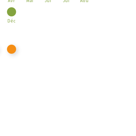
Avr
Mai
Jui
Jui
Aoû
Déc