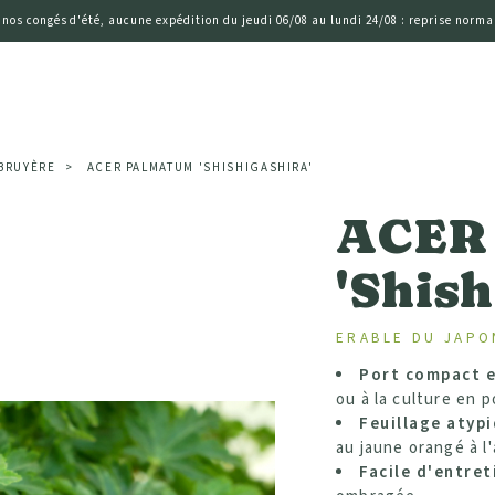
 nos congés d'été, aucune expédition du jeudi 06/08 au lundi 24/08 : reprise normal
 BRUYÈRE
ACER PALMATUM 'SHISHIGASHIRA'
ACER
'Shish
ERABLE DU JAPO
Port compact e
ou à la culture en p
Feuillage atypi
au jaune orangé à l
Facile d'entret