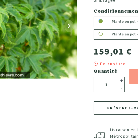
ombragée
Conditionnemen
Plante en pot
Suivant
Plante en pot
159,01 €
En rupture
Quantité
+
-
PRÉVENEZ-M
Livraison en
Métropolitai