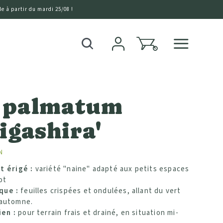
e à partir du mardi 25/08 !
0
Recherche
 palmatum
igashira'
N
t érigé :
variété "naine" adapté aux petits espaces
ot
que :
feuilles crispées et ondulées, allant du vert
'automne.
ien :
pour terrain frais et drainé, en situation mi-