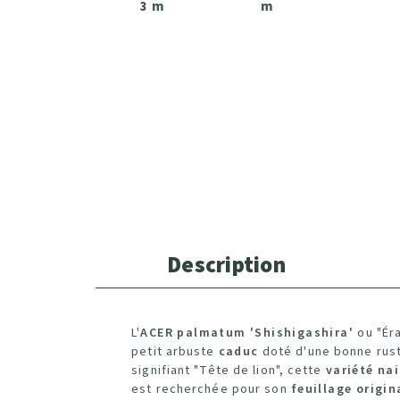
3 m
m
Description
L'
ACER palmatum '
Shishigashira'
ou "Ér
petit arbuste
caduc
doté d'une bonne rusti
signifiant "Tête de lion", cette
variété na
est recherchée pour son
feuillage origin