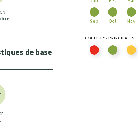
Jan
Fév
Mar
ION
mbre
Sep
Oct
Nov
COULEURS PRINCIPALES
stiques de base
GE
c