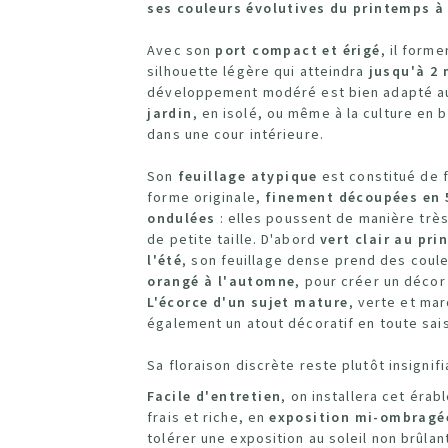
ses couleurs évolutives du printemps à
Avec son
port compact et érigé
, il forme
silhouette légère qui atteindra
jusqu'à 2 
développement modéré est bien adapté 
jardin
, en isolé, ou même à la culture en 
dans une cour intérieure.
Son
feuillage atypique
est constitué de f
forme originale,
finement découpées en 
ondulées
: elles poussent de manière trè
de petite taille. D'abord
vert clair au pri
l'été
, son feuillage dense prend des coul
orangé à l'automne
, pour créer un décor
L'écorce d'un sujet mature
, verte et ma
également un atout décoratif en toute sai
Sa floraison discrète reste plutôt insignifi
Facile d'entretien
, on installera cet érab
frais et riche, en
exposition mi-ombrag
tolérer une exposition au soleil non brûlan