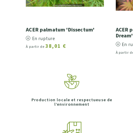
ACER palmatum 'Dissectum'
ACER p
Dream'
En rupture
En r
38,01 €
À partir de
À partir 
Production locale et respectueuse de
l’environnement