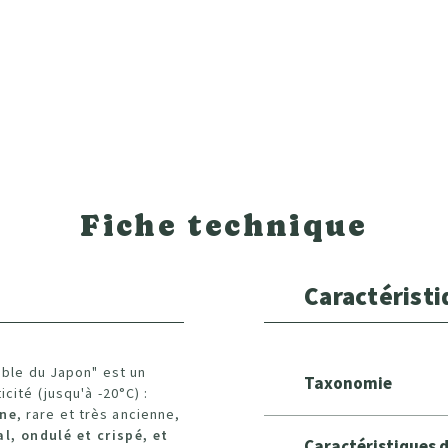
Fiche technique
Caractérist
able du Japon" est un
Taxonomie
cité (jusqu'à -20°C) :
ine
, rare et très ancienne,
al, ondulé et crispé, et
Caractéristiques 