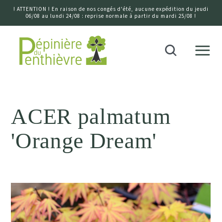
! ATTENTION ! En raison de nos congés d'été, aucune expédition du jeudi
06/08 au lundi 24/08 : reprise normale à partir du mardi 25/08 !
Accueil
Recherche
ACER palmatum
'Orange Dream'