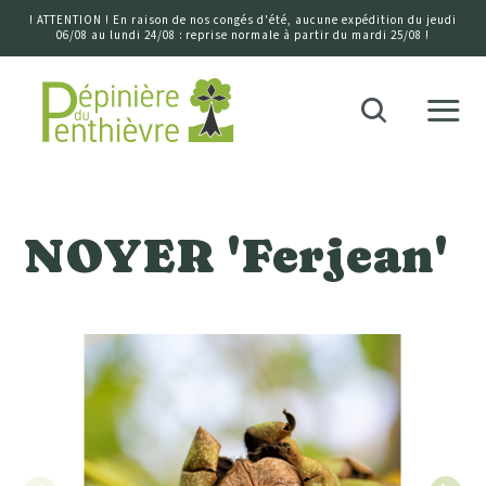
! ATTENTION ! En raison de nos congés d'été, aucune expédition du jeudi
06/08 au lundi 24/08 : reprise normale à partir du mardi 25/08 !
Accueil
Recherche
NOYER 'Ferjean'