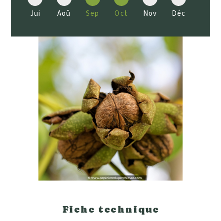
Jui
Aoû
Sep
Oct
Nov
Déc
Fiche technique