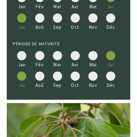
Jan
Fév
Mar
Avr
Mai
Jui
Jui
Aoû
Sep
Oct
Nov
Déc
PÉRIODE DE MATURITÉ
Jan
Fév
Mar
Avr
Mai
Jui
Jui
Aoû
Sep
Oct
Nov
Déc