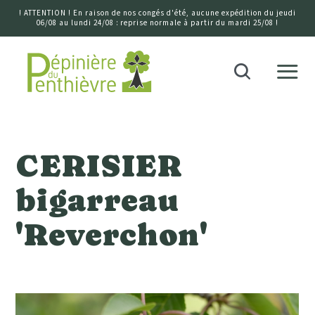
! ATTENTION ! En raison de nos congés d'été, aucune expédition du jeudi
06/08 au lundi 24/08 : reprise normale à partir du mardi 25/08 !
Accueil
Recherche
CERISIER
bigarreau
'Reverchon'