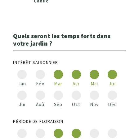
Caduc
Quels seront les temps forts dans
votre jardin ?
INTÉRÊT SAISONNIER
Jan
Fév
Mar
Avr
Mai
Jui
Jui
Aoû
Sep
Oct
Nov
Déc
PÉRIODE DE FLORAISON