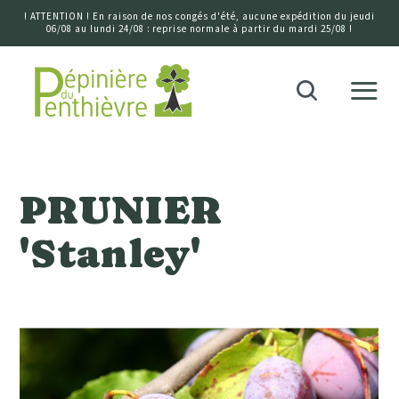
! ATTENTION ! En raison de nos congés d'été, aucune expédition du jeudi
06/08 au lundi 24/08 : reprise normale à partir du mardi 25/08 !
Accueil
Recherche
PRUNIER
'Stanley'