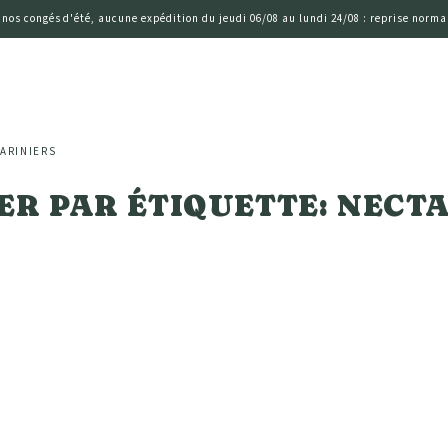
 nos congés d'été, aucune expédition du jeudi 06/08 au lundi 24/08 : reprise normal
ARINIERS
R PAR ÉTIQUETTE: NECT