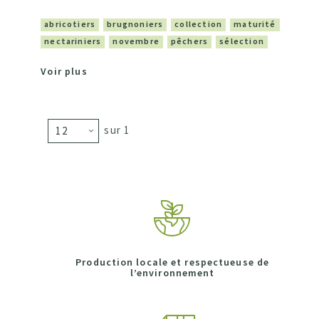
abricotiers
brugnoniers
collection
maturité
nectariniers
novembre
pêchers
sélection
Voir plus
sur 1
Production locale et respectueuse de
l’environnement