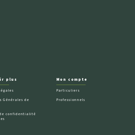
ir plus
Mon compte
légales
Particuliers
s Générales de
Professionnels
de confidentialité
ées