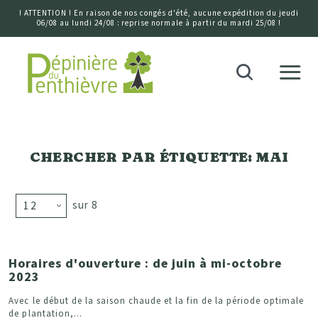
! ATTENTION ! En raison de nos congés d'été, aucune expédition du jeudi
06/08 au lundi 24/08 : reprise normale à partir du mardi 25/08 !
Accueil
Recherche
CHERCHER PAR ÉTIQUETTE: MAI
sur 8
Horaires d'ouverture : de juin à mi-octobre
2023
Avec le début de la saison chaude et la fin de la période optimale
de plantation,...