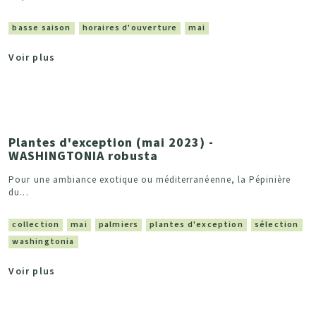
basse saison
horaires d'ouverture
mai
Voir plus
Plantes d'exception (mai 2023) -
WASHINGTONIA robusta
Pour une ambiance exotique ou méditerranéenne, la Pépinière
du...
collection
mai
palmiers
plantes d'exception
sélection
washingtonia
Voir plus