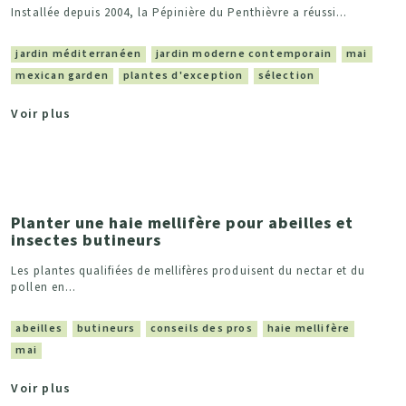
Installée depuis 2004, la Pépinière du Penthièvre a réussi...
jardin méditerranéen
jardin moderne contemporain
mai
mexican garden
plantes d'exception
sélection
Voir plus
Planter une haie mellifère pour abeilles et
insectes butineurs
Les plantes qualifiées de mellifères produisent du nectar et du
pollen en...
abeilles
butineurs
conseils des pros
haie mellifère
mai
Voir plus