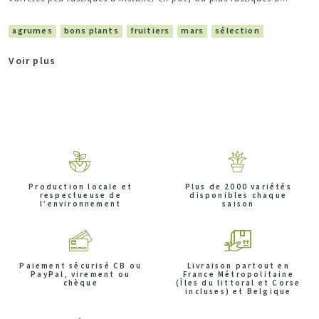
agrumes
bons plants
fruitiers
mars
sélection
Voir plus
Production locale et
Plus de 2000 variétés
respectueuse de
disponibles chaque
l’environnement
saison
Paiement sécurisé CB ou
Livraison partout en
PayPal, virement ou
France Métropolitaine
chèque
(Îles du littoral et Corse
incluses) et Belgique