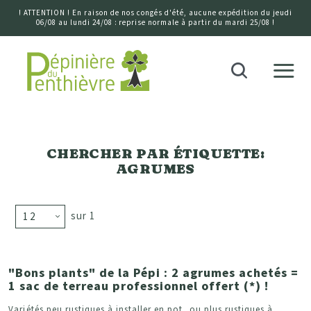
! ATTENTION ! En raison de nos congés d'été, aucune expédition du jeudi
06/08 au lundi 24/08 : reprise normale à partir du mardi 25/08 !
Accueil
Recherche
CHERCHER PAR ÉTIQUETTE:
AGRUMES
sur 1
"Bons plants" de la Pépi : 2 agrumes achetés =
1 sac de terreau professionnel offert (*) !
Variétés peu rustiques à installer en pot, ou plus rustiques à...