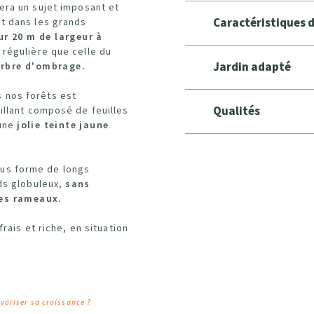
mera un sujet imposant et
Caractéristiques 
nt dans les grands
r 20 m de largeur à
 régulière que celle du
Jardin adapté
rbre d'ombrage.
 nos forêts est
Qualités
rillant composé de feuilles
 une
jolie teinte jaune
ous forme de longs
nds globuleux,
sans
les rameaux.
frais et riche, en situation
voriser sa croissance ?