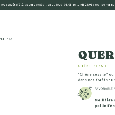
 nos congés d'été, aucune expédition du jeudi 06/08 au lundi 24/08 : reprise normal
PETRAEA
QUER
CHÊNE SESSILE
"Chêne sessile" ou
dans nos forêts : 
FAVORABLE À
Mellifère 
pollinifèr