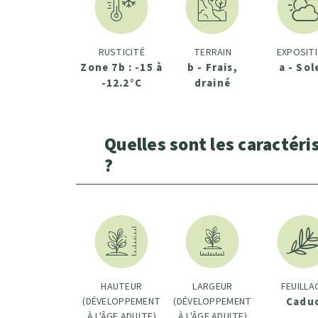
RUSTICITÉ
TERRAIN
EXPOSIT
Zone 7b : -15 à
b - Frais,
a - Sol
-12.2°C
drainé
Quelles sont les caractéri
?
HAUTEUR
LARGEUR
FEUILLA
(DÉVELOPPEMENT
(DÉVELOPPEMENT
Cadu
À L'ÂGE ADULTE)
À L'ÂGE ADULTE)