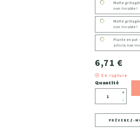
Motte grillag
non livrable !
Motte grillag
non livrable !
Plante en pot 
article non liv
6,71 €
En rupture
Quantité
+
-
PRÉVENEZ-M