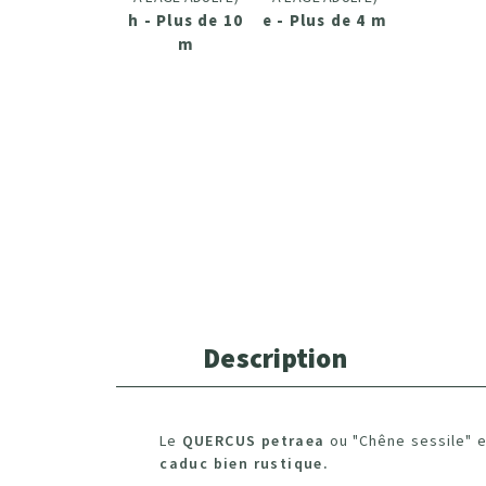
h - Plus de 10
e - Plus de 4 m
m
Description
Le
QUERCUS petraea
ou "Chêne sessile" 
caduc bien rustique.