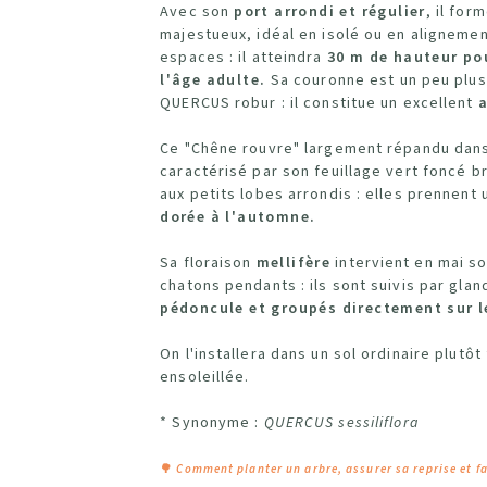
Avec son
port arrondi et régulier
, il for
majestueux, idéal en isolé ou en aligneme
espaces : il atteindra
30 m de hauteur pou
l'âge adulte.
Sa couronne est un peu plus
QUERCUS robur : il constitue un excellent
a
Ce "Chêne rouvre" largement répandu dans
caractérisé par son feuillage vert foncé b
aux petits lobes arrondis : elles prennent
dorée à l'automne.
Sa floraison
mellifère
intervient en mai s
chatons pendants : ils sont suivis par gla
pédoncule et groupés directement sur 
On l'installera dans un sol ordinaire plutôt 
ensoleillée.
* Synonyme :
QUERCUS sessiliflora
🌳
Comment planter un arbre, assurer sa reprise et fa