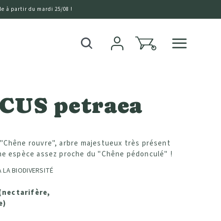
e à partir du mardi 25/08 !
0
Recherche
CUS petraea
 "Chêne rouvre", arbre majestueux très présent
une espèce assez proche du "Chêne pédonculé" !
 LA BIODIVERSITÉ
(nectarifère,
e)