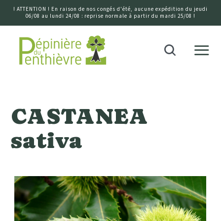
! ATTENTION ! En raison de nos congés d'été, aucune expédition du jeudi
06/08 au lundi 24/08 : reprise normale à partir du mardi 25/08 !
Accueil
Recherche
CASTANEA
sativa