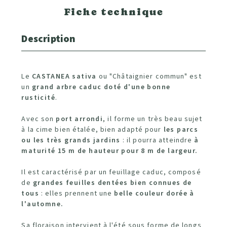
Fiche technique
Description
Le
CASTANEA sativa
ou "Châtaignier commun" est
un
grand arbre caduc doté d'une bonne
rusticité
.
Avec son
port arrondi
, il forme un très beau sujet
à la cime bien étalée, bien adapté pour
les parcs
ou les très grands jardins
: il pourra atteindre
à
maturité 15 m de hauteur pour 8 m de largeur.
Il est caractérisé par un feuillage caduc, composé
de
grandes feuilles dentées bien connues de
tous
: elles prennent une
belle couleur dorée à
l'automne.
Sa floraison intervient à l'été sous forme de longs