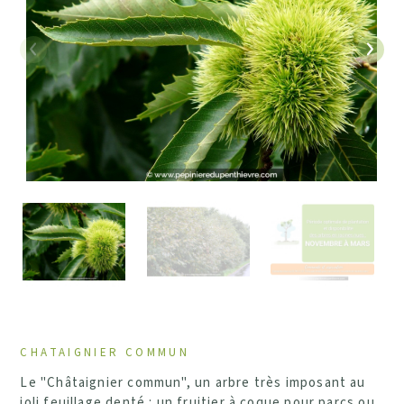
Précédent
Suiv
CHATAIGNIER COMMUN
Le "Châtaignier commun", un arbre très imposant au
joli feuillage denté : un fruitier à coque pour parcs ou