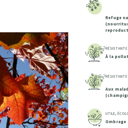
Refuge na
(nourritur
reproduct
RÉSISTANTE
À la pollu
RÉSISTANTE
Aux malad
(champig
Suivant
UTILE, ÉCOL
Ombrage