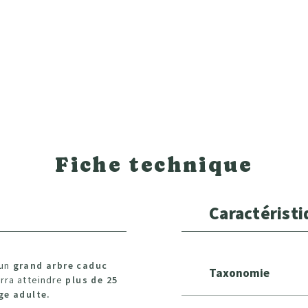
Fiche technique
Caractérist
 un
grand arbre caduc
Taxonomie
urra atteindre
plus de 25
ge adulte.