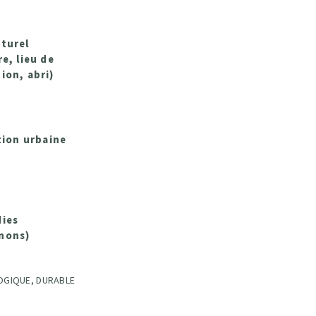
turel
e, lieu de
ion, abri)
tion urbaine
ies
nons)
OGIQUE, DURABLE