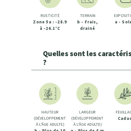
RUSTICITÉ
TERRAIN
EXPOSIT
Zone 5a : -28.9
b - Frais,
a - Sol
à -26.1°C
drainé
Quelles sont les caractéri
?
HAUTEUR
LARGEUR
FEUILLA
(DÉVELOPPEMENT
(DÉVELOPPEMENT
Cadu
À L'ÂGE ADULTE)
À L'ÂGE ADULTE)
h - Plus de 10
e - Plus de 4 m