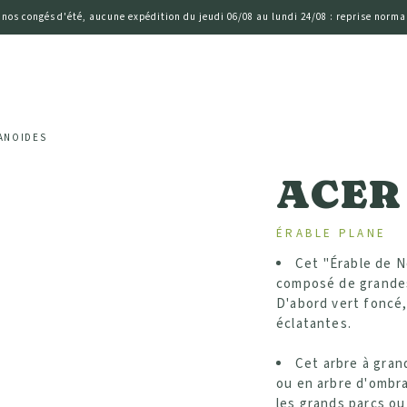
 nos congés d'été, aucune expédition du jeudi 06/08 au lundi 24/08 : reprise normal
ANOIDES
ACER 
ÉRABLE PLANE
Cet "Érable de N
composé de grandes
D'abord vert foncé
éclatantes.
Cet arbre à gran
ou en arbre d'ombra
les grands parcs ou