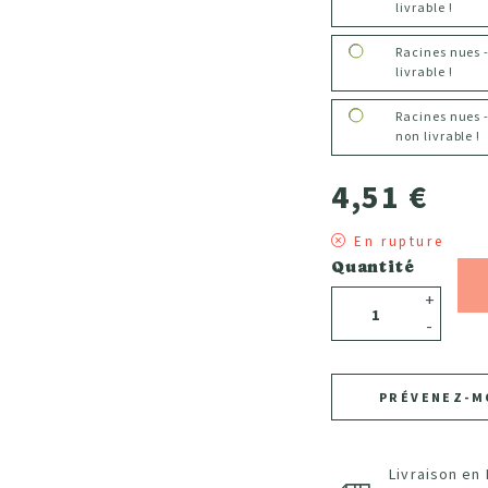
livrable !
Racines nues 
livrable !
Racines nues 
non livrable !
4,51 €
En rupture
Quantité
+
-
PRÉVENEZ-M
Livraison en