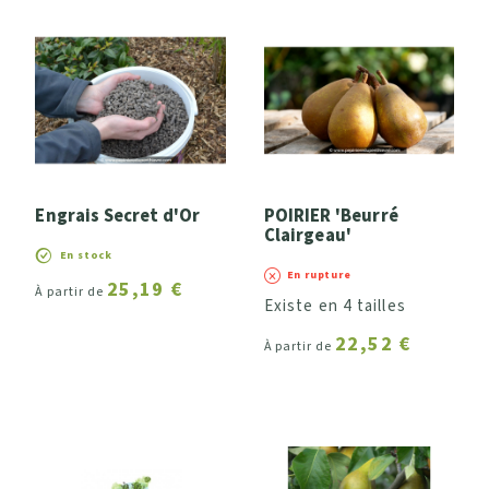
Largeur (développement à l'âge adulte)
Intérêt saisonnier (fleurs, fruits, feuillage ou
tronc)
a - Printanier
Engrais Secret d'Or
POIRIER 'Beurré
b - Estival
Clairgeau'
En stock
c - Automnal
En rupture
25,19 €
À partir de
Existe en 4 tailles
Couleurs
22,52 €
À partir de