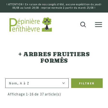
! ATTENTION ! En raison de nos congés d'été, aucune expédition du jeudi
06/08 au lundi 24/08 : reprise normale à partir du mardi 25/08 !
Accueil
Recherche
Disponibilité
+ ARBRES FRUITIERS
Climat
FORMÉS
Terrain
FILTRER
Exposition
Affichage 1-16 de 37 article(s)
Hauteur (développement à l'âge adulte)