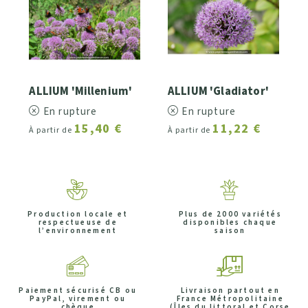
ALLIUM 'Millenium'
ALLIUM 'Gladiator'
En rupture
En rupture
15,40 €
11,22 €
À partir de
À partir de
Production locale et
Plus de 2000 variétés
respectueuse de
disponibles chaque
l’environnement
saison
Paiement sécurisé CB ou
Livraison partout en
PayPal, virement ou
France Métropolitaine
chèque
(Îles du littoral et Corse