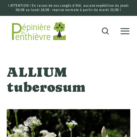
! ATTENTION ! En raison de nos congés d'été, aucune expédition du jeudi
06/08 au lundi 24/08 : reprise normale à partir du mardi 25/08 !
Accueil
Recherche
ALLIUM
tuberosum