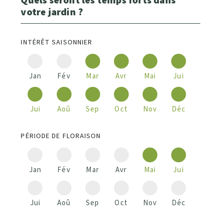
Quels seront les temps forts dans
votre jardin ?
INTÉRÊT SAISONNIER
Jan
Fév
Mar
Avr
Mai
Jui
Jui
Aoû
Sep
Oct
Nov
Déc
PÉRIODE DE FLORAISON
Jan
Fév
Mar
Avr
Mai
Jui
Jui
Aoû
Sep
Oct
Nov
Déc