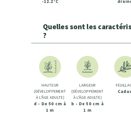
-12.2°C
drain
Quelles sont les caractéri
?
HAUTEUR
LARGEUR
FEUILLA
(DÉVELOPPEMENT
(DÉVELOPPEMENT
Cadu
À L'ÂGE ADULTE)
À L'ÂGE ADULTE)
d - De 50 cm à
b - De 50 cm à
1 m
1 m