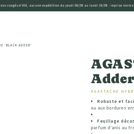
 nos congés d'été, aucune expédition du jeudi 06/08 au lundi 24/08 : reprise normal
E 'BLACK ADDER'
AGAS
Adder
AGASTACHE HYBR
Robuste et faci
ou aux bordures ens
Feuillage déco
parfum d’anis au f