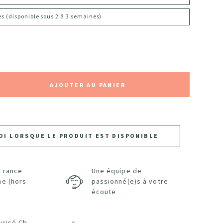
res (disponible sous 2 à 3 semaines)
AJOUTER AU PANIER
OI LORSQUE LE PRODUIT EST DISPONIBLE
 France
Une équipe de
ne (hors
passionné(e)s à votre
écoute
urisé Cb,