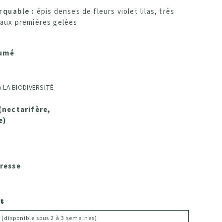
rquable :
épis denses de fleurs violet lilas, très
é aux premières gelées
fumé
 LA BIODIVERSITÉ
(nectarifère,
e)
eresse
t
 (disponible sous 2 à 3 semaines)