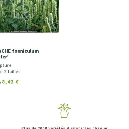
CHE foeniculum
ter'
upture
n 2 tailles
8,42 €
de
Plus de 2000 variétés disponibles chaque