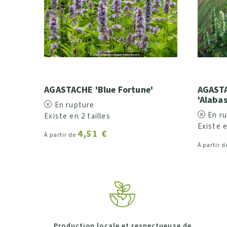
AGASTACHE 'Blue Fortune'
AGASTA
'Alabas
En rupture
En r
Existe en 2 tailles
Existe e
4,51 €
À partir de
À partir 
Production locale et respectueuse de