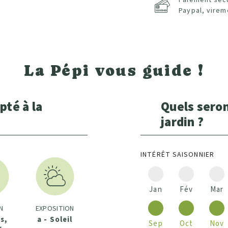
Paypal, virem
La Pépi vous guide !
pté à la
Quels seron
jardin ?
INTÉRÊT SAISONNIER
Jan
Fév
Mar
N
EXPOSITION
is,
a - Soleil
Sep
Oct
Nov