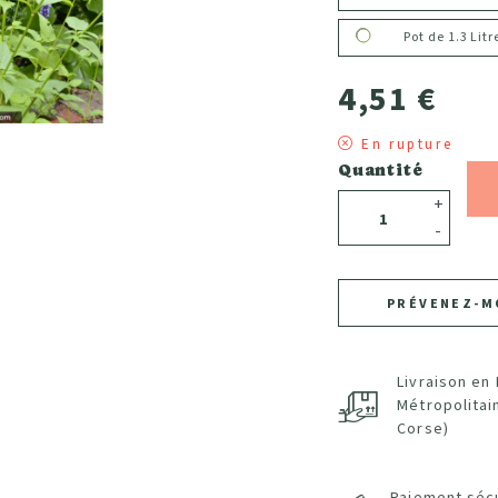
Pot de 1.3 Lit
4,51 €
En rupture
Quantité
+
-
PRÉVENEZ-M
Livraison en
Métropolitai
Corse)
Paiement séc