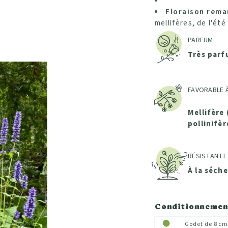
Floraison rema
mellifères, de l'ét
PARFUM
Très par
FAVORABLE À
Mellifère 
pollinifèr
RÉSISTANTE
À la séch
Conditionnemen
Godet de 8 cm