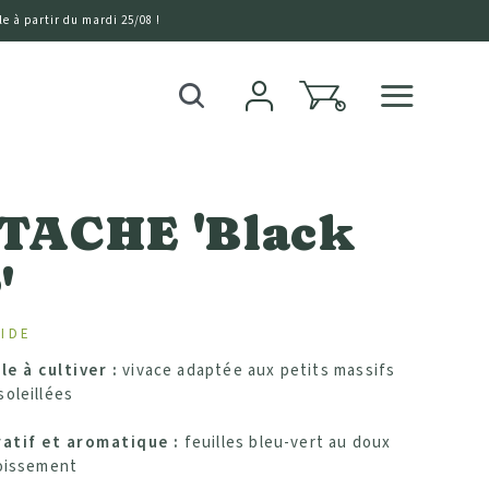
e à partir du mardi 25/08 !
0
Recherche
TACHE 'Black
'
IDE
le à cultiver :
vivace adaptée aux petits massifs
oleillées
ratif et aromatique :
feuilles bleu-vert au doux
roissement