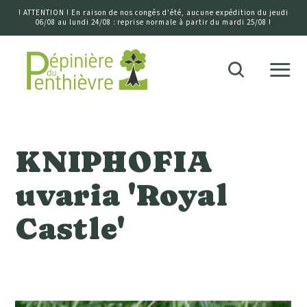
! ATTENTION ! En raison de nos congés d'été, aucune expédition du jeudi
06/08 au lundi 24/08 : reprise normale à partir du mardi 25/08 !
Accueil
Recherche
KNIPHOFIA
uvaria 'Royal
Castle'