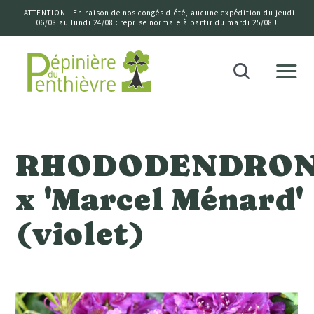
! ATTENTION ! En raison de nos congés d'été, aucune expédition du jeudi
06/08 au lundi 24/08 : reprise normale à partir du mardi 25/08 !
Accueil
Recherche
RHODODENDRO
x 'Marcel Ménard'
(violet)