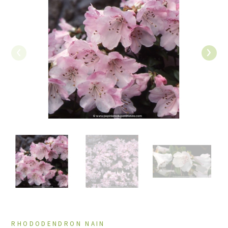
Précédent
Suiv
RHODODENDRON NAIN