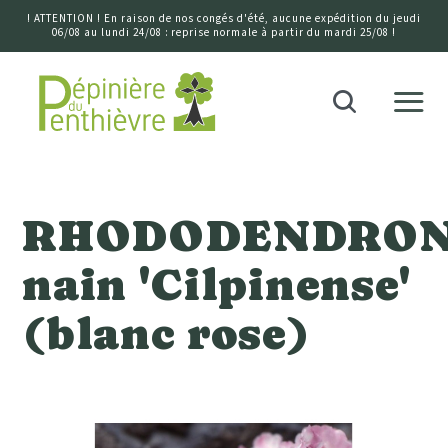
! ATTENTION ! En raison de nos congés d'été, aucune expédition du jeudi
06/08 au lundi 24/08 : reprise normale à partir du mardi 25/08 !
Accueil
Recherche
RHODODENDRO
nain 'Cilpinense'
(blanc rose)