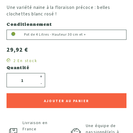
Une variété naine à la floraison précoce : belles
clochettes blanc rosé !
Conditionnement
Pot de 4 Litres - Hauteur 30 cm et +
29,92 €
2 En stock
Quantité
+
-
AJOUTER AU PANIER
Livraison en
Une équipe de
France
passionné(e)s à