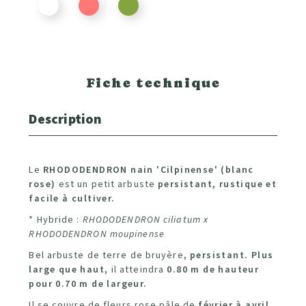
Fiche technique
Description
Le
RHODODENDRON nain 'Cilpinense' (blanc
rose)
est un petit arbuste
persistant, rustique et
facile à cultiver.
* Hybride :
RHODODENDRON ciliatum x
RHODODENDRON moupinense
Bel arbuste de terre de bruyère,
persistant. Plus
large que haut,
il atteindra
0.80 m de hauteur
pour 0.70 m de largeur.
Il se couvre de fleurs rose pâle de
février à avril.