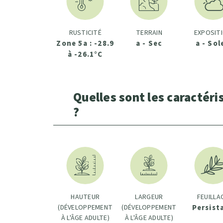
RUSTICITÉ
TERRAIN
EXPOSIT
Zone 5a : -28.9
a - Sec
a - Sol
à -26.1°C
Quelles sont les caractéri
?
HAUTEUR
LARGEUR
FEUILLA
(DÉVELOPPEMENT
(DÉVELOPPEMENT
Persist
À L'ÂGE ADULTE)
À L'ÂGE ADULTE)