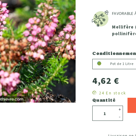
FAVORABLE À
Mellifère 
pollinifèr
Conditionnemen
Pot de 1 Litre
4,62 €
24 En stock
Quantité
+
-