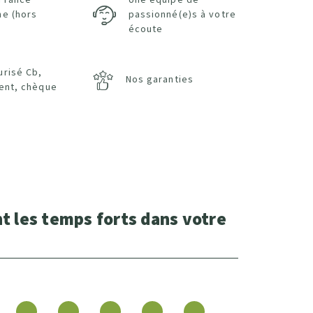
 France
Une équipe de
ne (hors
passionné(e)s à votre
écoute
urisé Cb,
Nos garanties
ent, chèque
t les temps forts dans votre