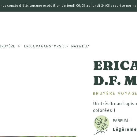
 nos congés d'été, aucune expédition du jeudi 06/08 au lundi 24/08 : reprise normal
 BRUYÈRE
ERICA VAGANS 'MRS D.F. MAXWELL'
ERICA
D.F. 
BRUYÈRE VOYAG
Un très beau tapis 
colorées !
PARFUM
Légèreme