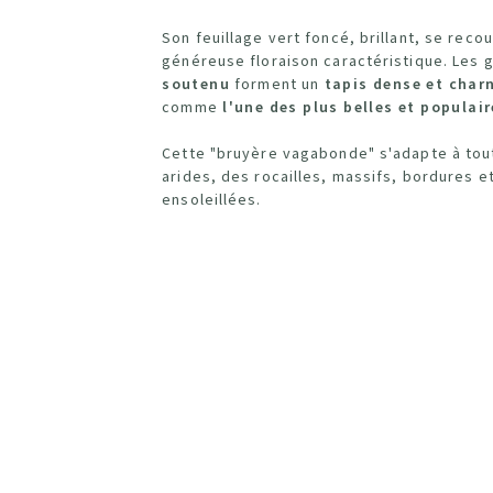
Son feuillage vert foncé, brillant, se reco
généreuse floraison caractéristique. Les 
soutenu
forment un
tapis dense et char
comme
l'une des plus belles et populair
Cette "bruyère vagabonde" s'adapte à tout
arides, des rocailles, massifs, bordures et
ensoleillées.