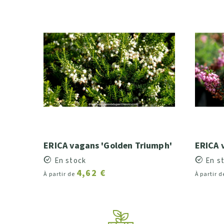
ERICA vagans 'Golden Triumph'
ERICA 
En stock
En s
4,62 €
À partir de
À partir 