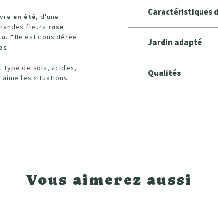
Caractéristiques 
uvre
en été
, d'une
grandes fleurs
rose
nu.
Elle est considérée
Jardin adapté
es
.
 type de sols, acides,
Qualités
 aime les situations
Vous aimerez aussi