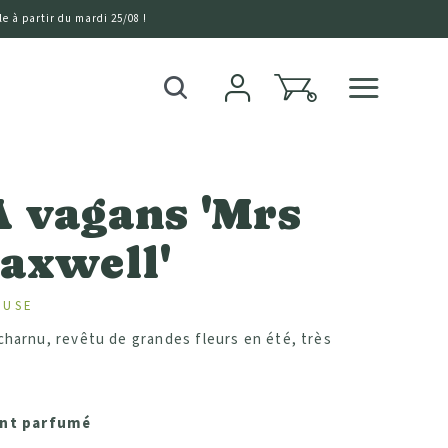
e à partir du mardi 25/08 !
0
Recherche
 vagans 'Mrs
Maxwell'
EUSE
charnu, revêtu de grandes fleurs en été, très
nt parfumé