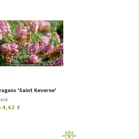
vagans 'Saint Keverne'
tock
4,62 €
de