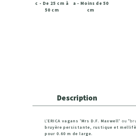
c - De 25 cm à
a - Moins de 50
50 cm
cm
Description
L'
ERICA vagans 'Mrs D.F. Maxwell'
ou "br
bruyère persistante, rustique et mellif
pour 0.60 m de large.