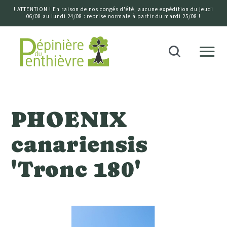
! ATTENTION ! En raison de nos congés d'été, aucune expédition du jeudi
06/08 au lundi 24/08 : reprise normale à partir du mardi 25/08 !
Accueil
Recherche
PHOENIX
canariensis
'Tronc 180'