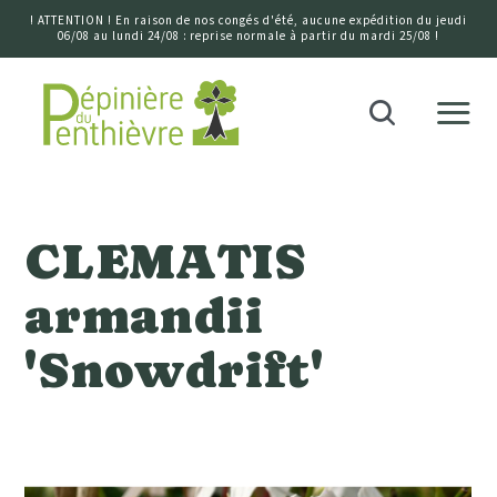
! ATTENTION ! En raison de nos congés d'été, aucune expédition du jeudi
06/08 au lundi 24/08 : reprise normale à partir du mardi 25/08 !
Accueil
Recherche
CLEMATIS
armandii
'Snowdrift'