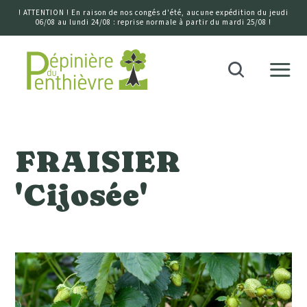
! ATTENTION ! En raison de nos congés d'été, aucune expédition du jeudi
06/08 au lundi 24/08 : reprise normale à partir du mardi 25/08 !
Accueil
Recherche
FRAISIER
'Cijosée'