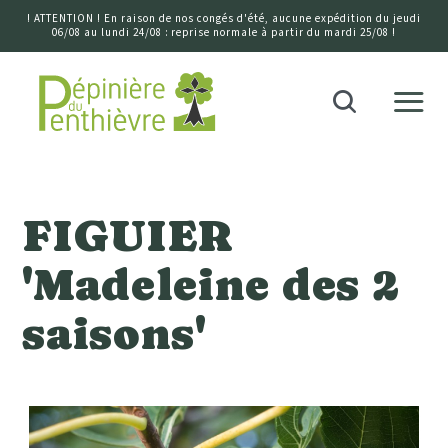
! ATTENTION ! En raison de nos congés d'été, aucune expédition du jeudi
06/08 au lundi 24/08 : reprise normale à partir du mardi 25/08 !
Accueil
Recherche
FIGUIER
'Madeleine des 2
saisons'