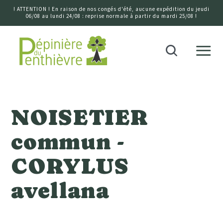
! ATTENTION ! En raison de nos congés d'été, aucune expédition du jeudi
06/08 au lundi 24/08 : reprise normale à partir du mardi 25/08 !
Accueil
Recherche
NOISETIER
commun -
CORYLUS
avellana