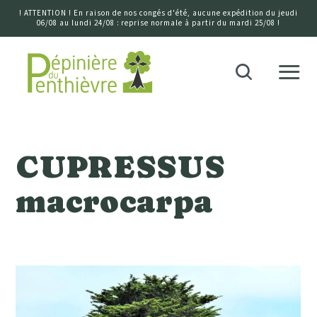
! ATTENTION ! En raison de nos congés d'été, aucune expédition du jeudi
06/08 au lundi 24/08 : reprise normale à partir du mardi 25/08 !
Accueil
Recherche
CUPRESSUS
macrocarpa