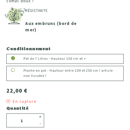
climat doux !
RÉSISTANTE
Aux embruns (bord de
mer)
Conditionnement
Pot de 7 Litres - Hauteur 150 cm et +
Plante en pot - Hauteur entre 200 et 250 cm ! article
non livrable !
22,00 €
En rupture
Quantité
+
-