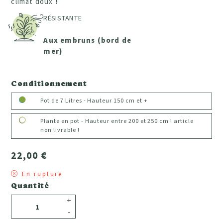
climat doux !
RÉSISTANTE
Aux embruns (bord de
mer)
Conditionnement
Pot de 7 Litres - Hauteur 150 cm et +
Plante en pot - Hauteur entre 200 et 250 cm ! article
non livrable !
22,00 €
En rupture
Quantité
+
-