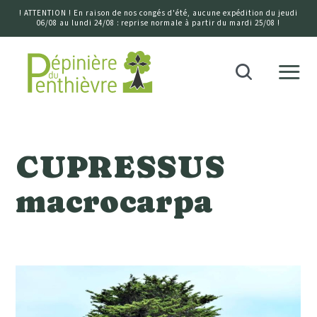
! ATTENTION ! En raison de nos congés d'été, aucune expédition du jeudi
06/08 au lundi 24/08 : reprise normale à partir du mardi 25/08 !
Accueil
Recherche
CUPRESSUS
macrocarpa