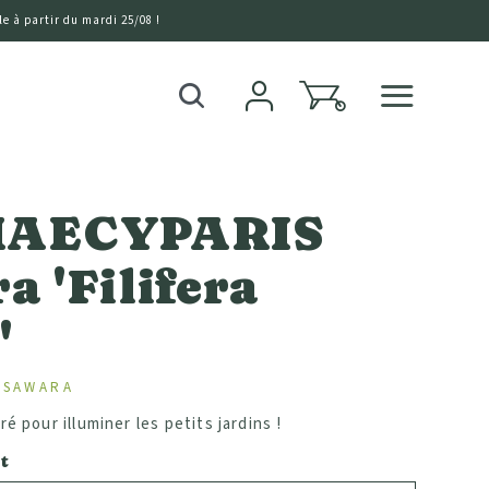
e à partir du mardi 25/08 !
0
Recherche
AECYPARIS
ra 'Filifera
'
 SAWARA
é pour illuminer les petits jardins !
t