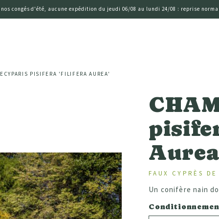
 nos congés d'été, aucune expédition du jeudi 06/08 au lundi 24/08 : reprise normal
CYPARIS PISIFERA 'FILIFERA AUREA'
CHAM
pisife
Aurea
FAUX CYPRÈS DE
Un conifère nain dor
Conditionnemen