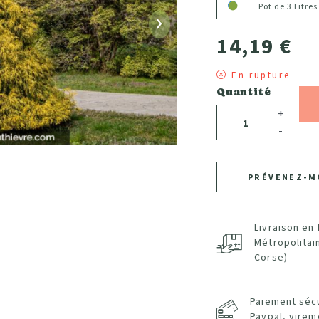
Pot de 3 Litres
Suivant
14,19 €
En rupture
Quantité
+
-
PRÉVENEZ-M
Livraison en
Métropolitai
Corse)
Paiement séc
Paypal, virem