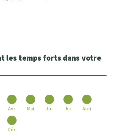
t les temps forts dans votre
Avr
Mai
Jui
Jui
Aoû
Déc