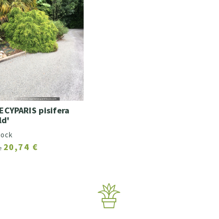
CYPARIS pisifera
ld'
tock
20,74 €
de