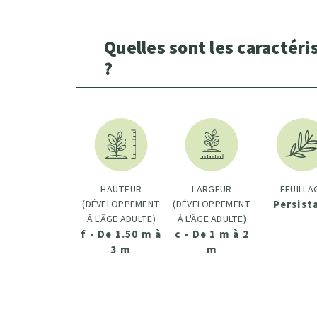
Quelles sont les caractéri
?
HAUTEUR
LARGEUR
FEUILLA
(DÉVELOPPEMENT
(DÉVELOPPEMENT
Persist
À L'ÂGE ADULTE)
À L'ÂGE ADULTE)
f - De 1.50 m à
c - De 1 m à 2
3 m
m