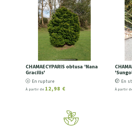
CHAMAECYPARIS obtusa 'Nana
CHAMAE
Gracilis'
'Sungo
En rupture
En s
12,98 €
À partir de
À partir 