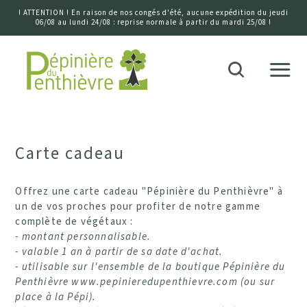
! ATTENTION ! En raison de nos congés d'été, aucune expédition du jeudi
06/08 au lundi 24/08 : reprise normale à partir du mardi 25/08 !
Accueil
Recherche
Carte cadeau
Offrez une carte cadeau "Pépinière du Penthièvre" à
un de vos proches pour profiter de notre gamme
complète de végétaux :
- montant personnalisable.
- valable 1 an à partir de sa date d'achat.
- utilisable sur l'ensemble de la boutique Pépinière du
Penthièvre www.pepinieredupenthievre.com (ou sur
place à la Pépi).