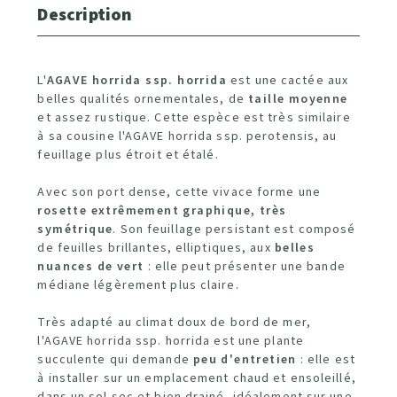
Description
L'
AGAVE horrida ssp. horrida
est une cactée aux
belles qualités ornementales, de
taille moyenne
et assez rustique. Cette espèce est très similaire
à sa cousine l'AGAVE horrida ssp. perotensis, au
feuillage plus étroit et étalé.
Avec son port dense, cette vivace forme une
rosette extrêmement graphique, très
symétrique
. Son feuillage persistant est composé
de feuilles brillantes, elliptiques, aux
belles
nuances de vert
: elle peut présenter une bande
médiane légèrement plus claire.
Très adapté au climat doux de bord de mer,
l'AGAVE horrida ssp. horrida est une plante
succulente qui demande
peu d'entretien
: elle est
à installer sur un emplacement chaud et ensoleillé,
dans un sol sec et bien drainé, idéalement sur une