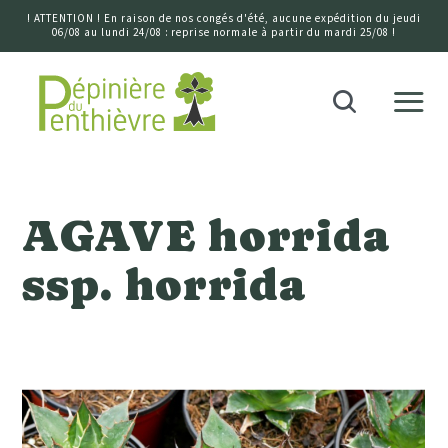
! ATTENTION ! En raison de nos congés d'été, aucune expédition du jeudi
06/08 au lundi 24/08 : reprise normale à partir du mardi 25/08 !
Accueil
Recherche
AGAVE horrida
ssp. horrida