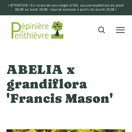
! ATTENTION ! En raison de nos congés d'été, aucune expédition du jeudi
06/08 au lundi 24/08 : reprise normale à partir du mardi 25/08 !
Accueil
Recherche
ABELIA x
grandiflora
'Francis Mason'