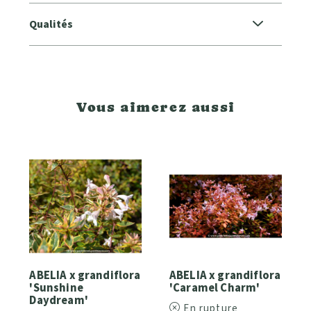
Qualités
Vous aimerez aussi
ABELIA x grandiflora
ABELIA x grandiflora
'Sunshine
'Caramel Charm'
Daydream'
En rupture