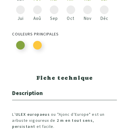
Jui
Aoû
Sep
Oct
Nov
Déc
COULEURS PRINCIPALES
Fiche technique
Description
L’
ULEX
europaeus
ou "Ajonc d'Europe" est un
arbuste vigoureux de
2 m en tout sens
,
persistant
et facile.