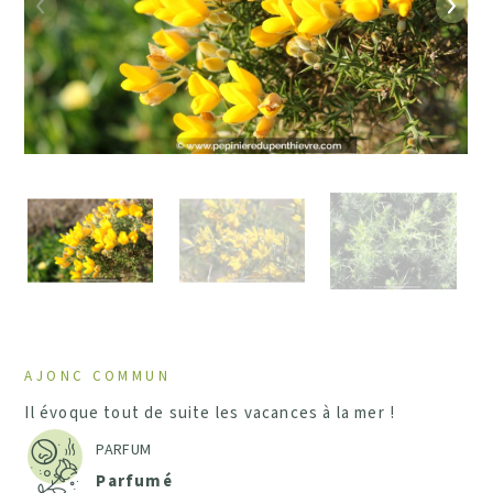
Précédent
Suiv
AJONC COMMUN
Il évoque tout de suite les vacances à la mer !
PARFUM
Parfumé