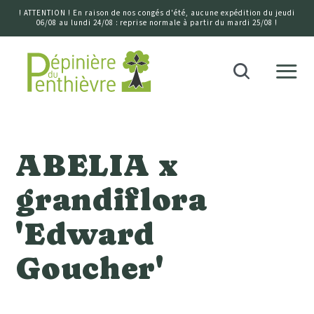
! ATTENTION ! En raison de nos congés d'été, aucune expédition du jeudi
06/08 au lundi 24/08 : reprise normale à partir du mardi 25/08 !
Accueil
Recherche
ABELIA x
grandiflora
'Edward
Goucher'