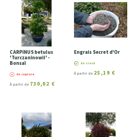
Largeur (développement à l'âge adulte)
Intérêt saisonnier (fleurs, fruits, feuillage ou
tronc)
CARPINUS betulus
Engrais Secret d'Or
a - Printanier
'Turczaninowii' -
Bonsaï
En stock
b - Estival
25,19 €
c - Automnal
À partir de
En rupture
d - Hivernal
730,02 €
À partir de
Couleurs